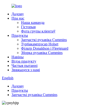
Дадому
Пра нас
Наша каманда
Гісторыя
Фота групы кліентаў
Прадукты
Запчасткі рухавіка Cummins
Турбакампрэсар Holset
Фільтр Donaldson і Fleetguard
Зборка рухавіка Cummins
Навіны
Відэа прадукту
Частыя пытанні
Звяжыцеся з намі
English
Дадому
Прадукты
Запчасткі рухавіка Cummins