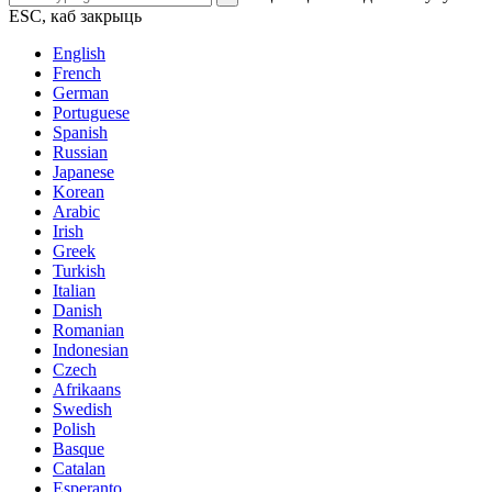
ESC, каб закрыць
English
French
German
Portuguese
Spanish
Russian
Japanese
Korean
Arabic
Irish
Greek
Turkish
Italian
Danish
Romanian
Indonesian
Czech
Afrikaans
Swedish
Polish
Basque
Catalan
Esperanto