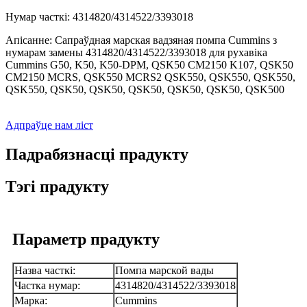
Нумар часткі: 4314820/4314522/3393018
Апісанне: Сапраўдная марская вадзяная помпа Cummins з
нумарам замены 4314820/4314522/3393018 для рухавіка
Cummins G50, K50, K50-DPM, QSK50 CM2150 K107, QSK50
CM2150 MCRS, QSK550 MCRS2 QSK550, QSK550, QSK550,
QSK550, QSK50, QSK50, QSK50, QSK50, QSK50, QSK500
Адпраўце нам ліст
Падрабязнасці прадукту
Тэгі прадукту
Параметр прадукту
Назва часткі:
Помпа марской вады
Частка нумар:
4314820/4314522/3393018
Марка:
Cummins