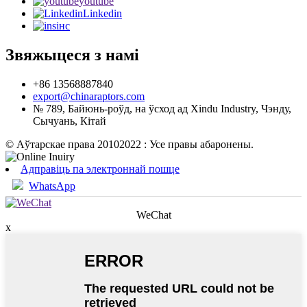
youtube
Linkedin
інс
Звяжыцеся з намі
+86 13568887840
export@chinaraptors.com
№ 789, Байюнь-роўд, на ўсход ад Xindu Industry, Чэнду,
Сычуань, Кітай
© Аўтарскае права 20102022 : Усе правы абаронены.
Адправіць па электроннай пошце
WhatsApp
WeChat
x