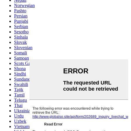
Nepali
Norwegian
Pashto
Persian
Punjabi
Serbian
Sesotho
Sinhala
Slovak
Slovenian
Somali
Samoan
Scots Gaelic
Shona
Sindhi
Sundanese
Swahili
Tajik
Tamil
Telugu
Thai
Ukrainian
Urdu
Uzbek
Vietnamese