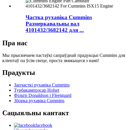
Частка рухавіка Cummins
Размеркавальны вал
4101432/3682142 для ...
Пра нас
Мы прысвячаем пастаўкі сапраўднай прадукцыі Cummins для
кліентаў па ўсім свеце, проста звяжыцеся з намі!
Прадукты
Запчасткі рухавіка Cummins
Турбакампрэсар Holset
Фільтр Donaldson і Fleetguard
Зборка рухавіка Cummins
Сацыяльны кантакт
facebook