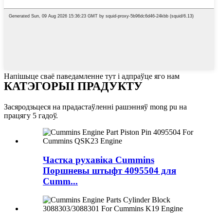
Напішыце сваё паведамленне тут і адпраўце яго нам
КАТЭГОРЫІ ПРАДУКТУ
Засяродзьцеся на прадастаўленні рашэнняў mong pu на
працягу 5 гадоў.
Частка рухавіка Cummins
Поршневы штыфт 4095504 для
Cumm...