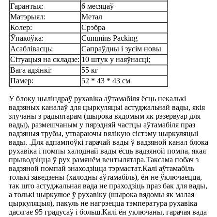
Гарантыя:
6 месяцаў
Матэрыял:
Метал
Колер:
Срэбра
Ўпакоўка:
Cummins Packing
Асаблівасць:
Сапраўдны і зусім новы
Сітуацыя на складзе:
10 штук у наяўнасці;
Вага адзінкі:
55 кг
Памер:
52 * 43 * 43 см
У блоку цыліндраў рухавіка аўтамабіля ёсць некалькі
вадзяных каналаў для цыркуляцыі астуджальнай вады, якія
злучаны з радыятарам (шырока вядомым як рэзервуар для
вады), размешчаным у пярэдняй частцы аўтамабіля праз
вадзяныя трубы, утвараючы вялікую сістэму цыркуляцыі
вады. .Для адпампоўкі гарачай вады ў вадзяной канал блока
рухавіка і помпы халоднай вады ёсць вадзяной помпа, якая
прыводзіцца ў рух рамянём вентылятара.Таксама побач з
вадзяной помпай знаходзіцца тэрмастат.Калі аўтамабіль
толькі заведзены (халодны аўтамабіль), ён не ўключаецца,
так што астуджальная вада не праходзіць праз бак для вады,
а толькі цыркулюе ў рухавіку (шырока вядомы як малая
цыркуляцыя), пакуль не нагрэецца тэмпература рухавіка
дасягае 95 градусаў і больш.Калі ён уключаны, гарачая вада