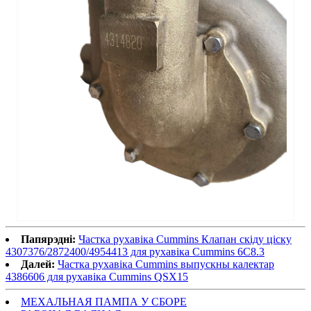
Папярэдні:
Частка рухавіка Cummins Клапан скіду ціску
4307376/2872400/4954413 для рухавіка Cummins 6C8.3
Далей:
Частка рухавіка Cummins выпускны калектар
4386606 для рухавіка Cummins QSX15
МЕХАЛЬНАЯ ПАМПА У СБОРЕ