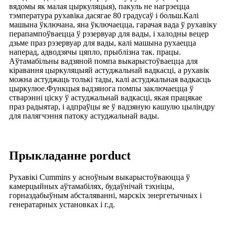
вядомы як малая цыркуляцыя), пакуль не нагрэецца
тэмпература рухавіка дасягае 80 градусаў і больш.Калі
машына ўключана, яна ўключаецца, гарачая вада ў рухавіку
перапампоўваецца ў рэзервуар для вады, і халодны вецер
дзьме праз рэзервуар для вады, калі машына рухаецца
наперад, адводзячы цяпло, прыблізна так. працы.
Аўтамабільны вадзяной помпа выкарыстоўваецца для
кіравання цыркуляцыяй астуджальнай вадкасці, а рухавік
можна астуджаць толькі тады, калі астуджальная вадкасць
цыркулюе.Функцыя вадзянога помпы заключаецца ў
стварэнні ціску ў астуджальнай вадкасці, якая працякае
праз радыятар, і адпраўцы яе ў вадзяную кашулю цыліндру
для палягчэння патоку астуджальнай вады.
Прыкладанне porduct
Рухавікі Cummins у асноўным выкарыстоўваюцца ў
камерцыйных аўтамабілях, будаўнічай тэхніцы,
горназдабыўным абсталяванні, марскіх энергетычных і
генератарных установках і г.д.