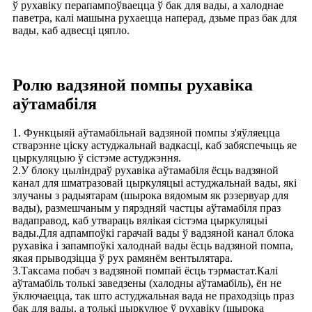
ў рухавіку перапампоўваецца ў бак для вады, а халоднае
паветра, калі машына рухаецца наперад, дзьме праз бак для
вады, каб адвесці цяпло.
Ролю вадзяной помпы рухавіка
аўтамабіля
1. Функцыяй аўтамабільнай вадзяной помпы з'яўляецца
стварэнне ціску астуджальнай вадкасці, каб забяспечыць яе
цыркуляцыю ў сістэме астуджэння.
2.У блоку цыліндраў рухавіка аўтамабіля ёсць вадзяной
канал для шматразовай цыркуляцыі астуджальнай вады, які
злучаны з радыятарам (шырока вядомым як рэзервуар для
вады), размешчаным у пярэдняй частцы аўтамабіля праз
вадаправод, каб утвараць вялікая сістэма цыркуляцыі
вады.Для адпампоўкі гарачай вады ў вадзяной канал блока
рухавіка і запампоўкі халоднай вады ёсць вадзяной помпа,
якая прыводзіцца ў рух рамянём вентылятара.
3.Таксама побач з вадзяной помпай ёсць тэрмастат.Калі
аўтамабіль толькі заведзены (халодны аўтамабіль), ён не
ўключаецца, так што астуджальная вада не праходзіць праз
бак для вады, а толькі цыркулюе ў рухавіку (шырока