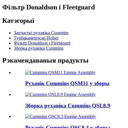
Фільтр Donaldson і Fleetguard
Катэгорыі
Запчасткі рухавіка Cummins
Турбакампрэсар Holset
Фільтр Donaldson і Fleetguard
Зборка рухавіка Cummins
Рэкамендаваныя прадукты
Рухавік Cummins QSM11 у зборы
Зборка рухавіка Cummins QSL8.9
Рухавік Cummins QSC8.3 у зборы