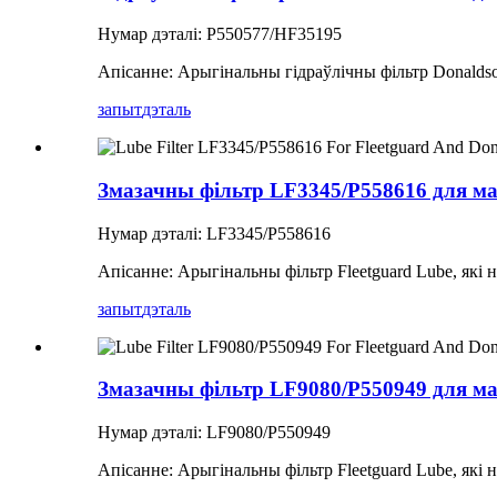
Нумар дэталі: P550577/HF35195
Апісанне: Арыгінальны гідраўлічны фільтр Donaldso
запыт
дэталь
Змазачны фільтр LF3345/P558616 для мар
Нумар дэталі: LF3345/P558616
Апісанне: Арыгінальны фільтр Fleetguard Lube, які
запыт
дэталь
Змазачны фільтр LF9080/P550949 для мар
Нумар дэталі: LF9080/P550949
Апісанне: Арыгінальны фільтр Fleetguard Lube, які