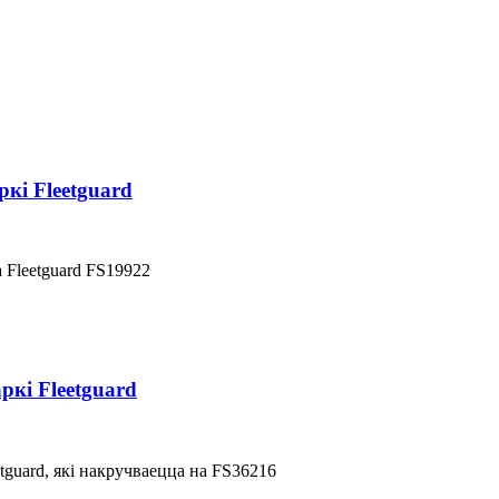
кі Fleetguard
 Fleetguard FS19922
кі Fleetguard
tguard, які накручваецца на FS36216