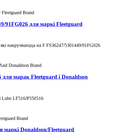
9/91FG026 для маркі Fleetguard
, які накручваецца на F FS36247/5301449/91FG026
для марак Fleetguard і Donaldson
d Lube LF516/P550516
 маркі Donaldson/Fleetguard