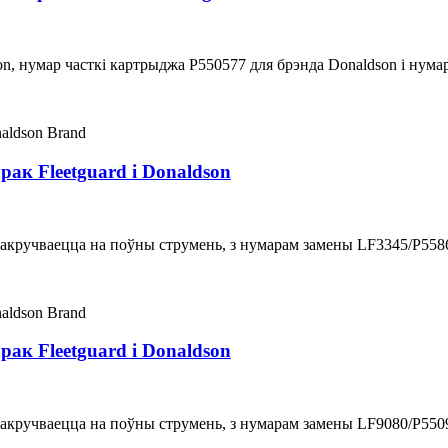
n, нумар часткі картрыджа P550577 для брэнда Donaldson і нумар
ак Fleetguard і Donaldson
 накручваецца на поўны струмень, з нумарам замены LF3345/P558
ак Fleetguard і Donaldson
 накручваецца на поўны струмень, з нумарам замены LF9080/P550