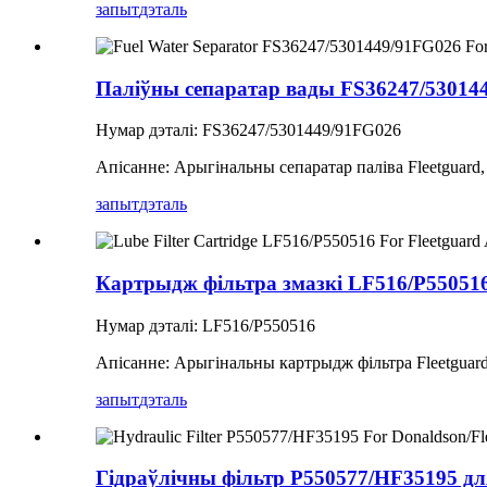
запыт
дэталь
Паліўны сепаратар вады FS36247/530144
Нумар дэталі: FS36247/5301449/91FG026
Апісанне: Арыгінальны сепаратар паліва Fleetguard
запыт
дэталь
Картрыдж фільтра змазкі LF516/P550516 
Нумар дэталі: LF516/P550516
Апісанне: Арыгінальны картрыдж фільтра Fleetguar
запыт
дэталь
Гідраўлічны фільтр P550577/HF35195 для