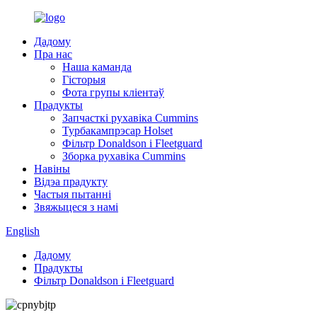
Дадому
Пра нас
Наша каманда
Гісторыя
Фота групы кліентаў
Прадукты
Запчасткі рухавіка Cummins
Турбакампрэсар Holset
Фільтр Donaldson і Fleetguard
Зборка рухавіка Cummins
Навіны
Відэа прадукту
Частыя пытанні
Звяжыцеся з намі
English
Дадому
Прадукты
Фільтр Donaldson і Fleetguard