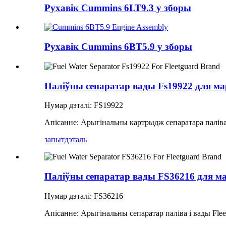
Рухавік Cummins 6LT9.3 у зборы
Рухавік Cummins 6BT5.9 у зборы
Паліўны сепаратар вады Fs19922 для мар
Нумар дэталі: FS19922
Апісанне: Арыгінальны картрыдж сепаратара паліва
запыт
дэталь
Паліўны сепаратар вады FS36216 для мар
Нумар дэталі: FS36216
Апісанне: Арыгінальны сепаратар паліва і вады Flee