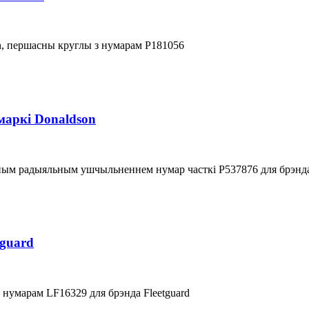
n, першасны круглы з нумарам P181056
маркі Donaldson
ым радыяльным ушчыльненнем нумар часткі P537876 для брэнда D
tguard
з нумарам LF16329 для брэнда Fleetguard