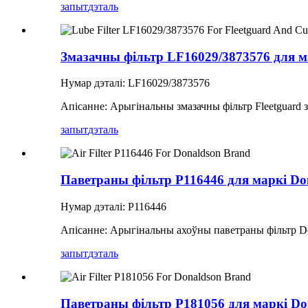
запыт
дэталь
Змазачны фільтр LF16029/3873576 для м
Нумар дэталі: LF16029/3873576
Апісанне: Арыгінальны змазачны фільтр Fleetguard 
запыт
дэталь
Паветраны фільтр P116446 для маркі Do
Нумар дэталі: P116446
Апісанне: Арыгінальны ахоўны паветраны фільтр D
запыт
дэталь
Паветраны фільтр P181056 для маркі Do