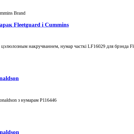
арак Fleetguard і Cummins
з цэлюлозным накручваннем, нумар часткі LF16029 для брэнда Fl
naldson
onaldson з нумарам P116446
naldson