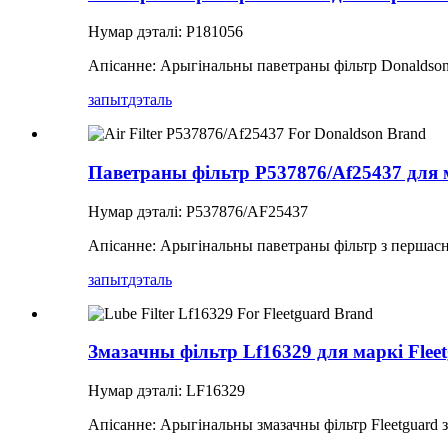
Нумар дэталі: P181056
Апісанне: Арыгінальны паветраны фільтр Donaldso
запыт
дэталь
Паветраны фільтр P537876/Af25437 для 
Нумар дэталі: P537876/AF25437
Апісанне: Арыгінальны паветраны фільтр з першасн
запыт
дэталь
Змазачны фільтр Lf16329 для маркі Flee
Нумар дэталі: LF16329
Апісанне: Арыгінальны змазачны фільтр Fleetguard 