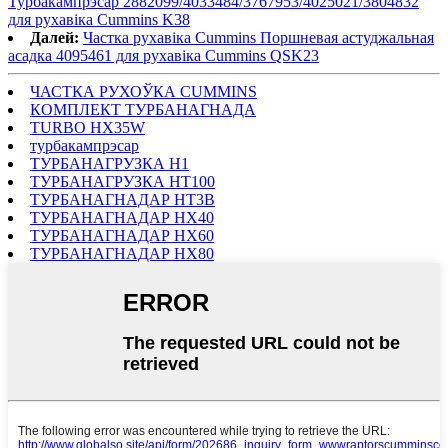
Турбакампрэсар 2882099/4033484/3767953/4025021/3804832
для рухавіка Cummins K38
Далей:
Частка рухавіка Cummins Поршневая астуджальная
асадка 4095461 для рухавіка Cummins QSK23
ЧАСТКА РУХОЎКА CUMMINS
КОМПЛЕКТ ТУРБАНАГНАДА
TURBO HX35W
турбакампрэсар
ТУРБАНАГРУЗКА H1
ТУРБАНАГРУЗКА HT100
ТУРБАНАГНАДАР HT3B
ТУРБАНАГНАДАР HX40
ТУРБАНАГНАДАР HX60
ТУРБАНАГНАДАР HX80