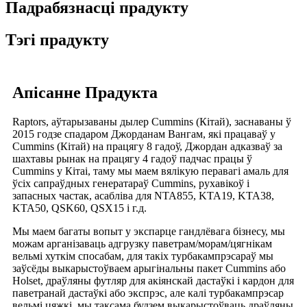
Падрабязнасці прадукту
Тэгі прадукту
Апісанне Прадукта
Raptors, аўтарызаваны дылер Cummins (Кітай), заснаваны ў
2015 годзе спадаром Джорданам Вангам, які працаваў у
Cummins (Кітай) на працягу 8 гадоў, Джордан адказваў за
шахтавы рынак на працягу 4 гадоў падчас працы ў
Cummins у Кітаі, таму мы маем вялікую перавагі амаль для
ўсіх сапраўдных генератараў Cummins, рухавікоў і
запасных частак, асабліва для NTA855, KTA19, KTA38,
KTA50, QSK60, QSX15 і г.д.
Мы маем багаты вопыт у экспарце гандлёвага бізнесу, мы
можам арганізаваць адгрузку паветрам/морам/цягнікам
вельмі хуткім спосабам, для такіх турбакампрэсараў мы
заўсёды выкарыстоўваем арыгінальны пакет Cummins або
Holset, драўляны футляр для акіянскай дастаўкі і кардон для
паветранай дастаўкі або экспрэс, але калі турбакампрэсар
вельмі цяжкі, мы таксама будзем выкарыстоўваць драўляны