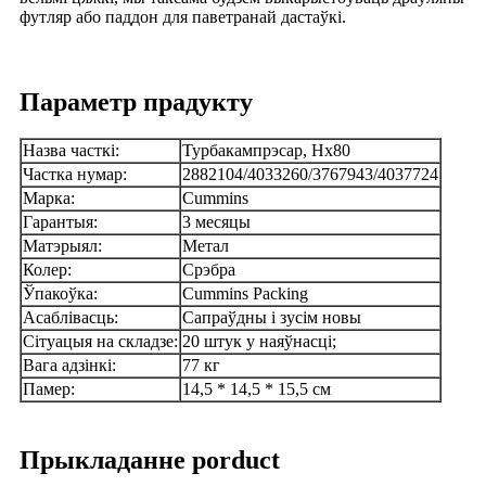
футляр або паддон для паветранай дастаўкі.
Параметр прадукту
Назва часткі:
Турбакампрэсар, Hx80
Частка нумар:
2882104/4033260/3767943/4037724
Марка:
Cummins
Гарантыя:
3 месяцы
Матэрыял:
Метал
Колер:
Срэбра
Ўпакоўка:
Cummins Packing
Асаблівасць:
Сапраўдны і зусім новы
Сітуацыя на складзе:
20 штук у наяўнасці;
Вага адзінкі:
77 кг
Памер:
14,5 * 14,5 * 15,5 см
Прыкладанне porduct