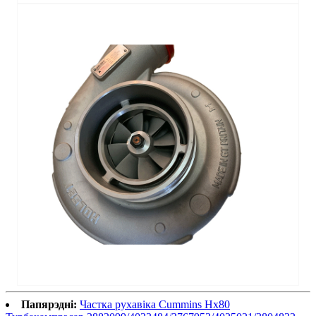
Папярэдні:
Частка рухавіка Cummins Hx80