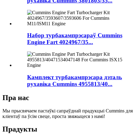
рухавіка Cummins 3801803/35...
Набор турбакампрэсараў Cummins
Engine Fart 4024967/35...
Камплект турбакампрэсара дэталь
рухавіка Cummins 4955813/40...
Пра нас
Мы прысвячаем пастаўкі сапраўднай прадукцыі Cummins для
кліентаў па ўсім свеце, проста звяжыцеся з намі!
Прадукты