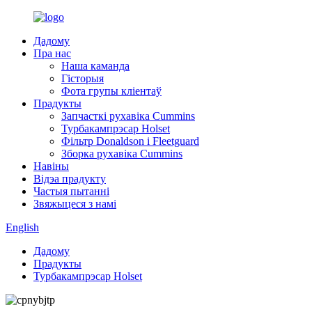
Дадому
Пра нас
Наша каманда
Гісторыя
Фота групы кліентаў
Прадукты
Запчасткі рухавіка Cummins
Турбакампрэсар Holset
Фільтр Donaldson і Fleetguard
Зборка рухавіка Cummins
Навіны
Відэа прадукту
Частыя пытанні
Звяжыцеся з намі
English
Дадому
Прадукты
Турбакампрэсар Holset