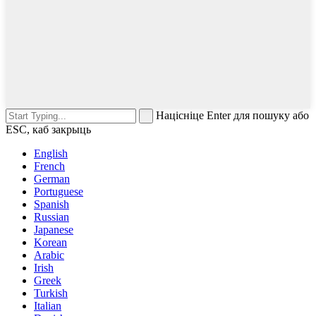
Націсніце Enter для пошуку або
ESC, каб закрыць
English
French
German
Portuguese
Spanish
Russian
Japanese
Korean
Arabic
Irish
Greek
Turkish
Italian