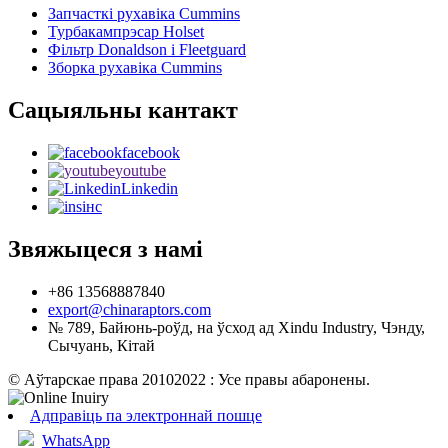
Запчасткі рухавіка Cummins
Турбакампрэсар Holset
Фільтр Donaldson і Fleetguard
Зборка рухавіка Cummins
Сацыяльны кантакт
facebook
youtube
Linkedin
інс
Звяжыцеся з намі
+86 13568887840
export@chinaraptors.com
№ 789, Байюнь-роўд, на ўсход ад Xindu Industry, Чэнду,
Сычуань, Кітай
© Аўтарскае права 20102022 : Усе правы абаронены.
Адправіць па электроннай пошце
WhatsApp