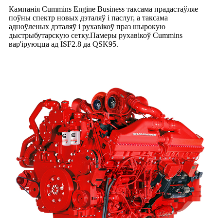
Кампанія Cummins Engine Business таксама прадастаўляе
поўны спектр новых дэталяў і паслуг, а таксама
адноўленых дэталяў і рухавікоў праз шырокую
дыстрыбутарскую сетку.Памеры рухавікоў Cummins
вар'іруюцца ад ISF2.8 да QSK95.