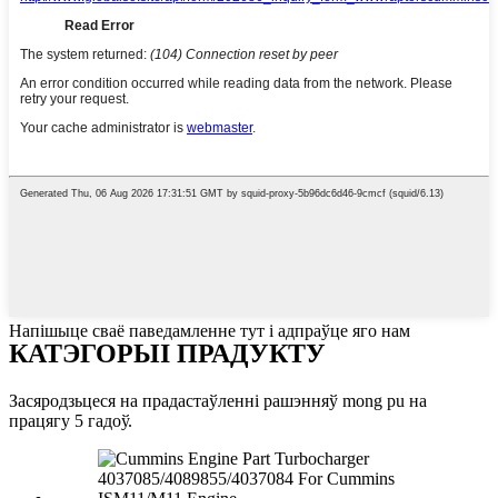
Напішыце сваё паведамленне тут і адпраўце яго нам
КАТЭГОРЫІ ПРАДУКТУ
Засяродзьцеся на прадастаўленні рашэнняў mong pu на
працягу 5 гадоў.