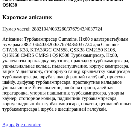
QSK38
Кароткае апісанне:
Нумар часткі: 2882104/4033260/3767943/4037724
Апісанне: Турбакампрэсар Cummins, Hx80 з альтэрнатыўным
нумарам 2882104/4033260/3767943/4037724 для Cummins
GTA38, K38, KTA38GC CM558, QSK38 CM2150 K106,
Q1SK58 CMRS CMRS і QSK508.Турбакампрэсар, Hx80,
уключаючы пракладку злучэння, пракладку турбакампрэсара,
ушчыльняльнае кольца, пылезапушчанне, корпус кампрэсара,
заціск V-дыяпазону, стопорную гайку, крыльчатку кампрэсара
турбакампрэсара, шруба з шасціграннай галоўкай, простую
шайбу, дыфузар турбакампрэсара, прастакутнае кальцавое
ўшчыльненне Ўшчыльненне, алейная стропа, алейная
перагародка, упорны падшыпнік турбакампрэсара, упорны
каўнер, стопорное кольца, падшыпнік турбакампрэсара,
корпус падшыпніка турбакампрэсара, накатка, цеплавой шчыт
турбакампрэсара і шруба з шасціграннай галоўкай.
Адпраўце нам ліст